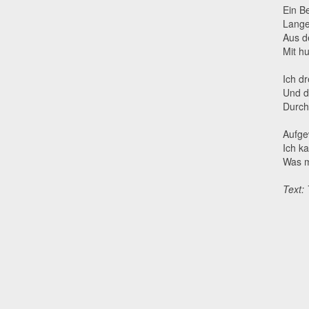
Ein B
Lange
Aus d
Mit h
Ich d
Und d
Durch
Aufgew
Ich k
Was m
Text: