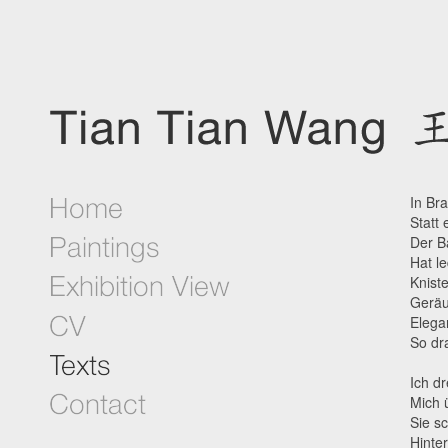
In Br
Statt
Der B
Hat l
Knist
Geräu
Elega
So dr
Ich d
Mich 
Sie s
Hinte